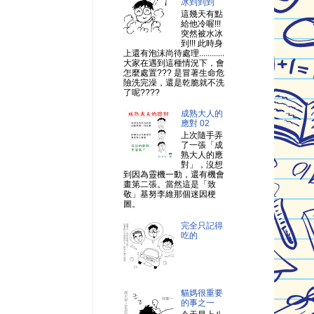
冰到到到
這幾天有點
給他冷喔!!!
突然被水冰
到!!! 此時身
上還有泡沫尚待處理............
大家在遇到這種情況下，會
怎麼處置??? 是冒著生命危
險洗完澡，還是乾脆就不洗
了呢????
成熟大人的
應對 02
上次隨手弄
了一張「成
熟大人的應
對」，沒想
到因為靈機一動，還有機會
畫第二張。當然這是「致
敬」基努李維那個迷因梗
圖。
完全只記得
吃的
貓媽很重要
的事之一