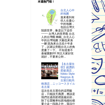
本週熱門喵！
台北人心中
的地圖
進來看到有
些人在畫心
中的地圖，
包括台灣大
陸跟世界，像是以下這些
~~~~ 台灣人的世界觀 台北
人的台灣觀 轉載_台北人心
中的台灣地圖 大貓也來湊
一腳 因為來台北也十年多
了，試著以旁觀台北人的角
度畫了一下。 不知道會不
會被圍剿!!!!! 拜託大家好笑
就好，不要來公幹...
【名古屋住
宿】超讚的
星級酒店，
Nikko Style
Nagoya 名
古屋日航尚
格酒店，ニッコースタイル
名古屋
這次在名古屋住的這間飯
店，只能說夭壽讚，應該是
我們住過四星裡面最好的，
除了位置離車站跟地鐵站都
要小走一段路之外，我沒什