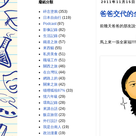
廢紙分類
2011年11月15
碎念塗鴉
(353)
爸爸交代的
日本自由行
(119)
Podcast
(97)
前幾天爸爸的朋友說
影像記錄
(82)
生活記錄
(74)
馬上來一張全家福!!!
鐵道之旅
(57)
來西貓
(55)
私房美食
(51)
職場工作
(51)
關西之旅
(46)
在台灣玩
(44)
網路上的
(43)
關東之旅
(42)
喵哩呱啦87%
(33)
憶六年級
(29)
環島記錄
(28)
來講台語
(24)
飯店旅宿
(23)
外行設計
(20)
我是台南人
(19)
政治漫畫
(19)