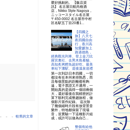
麼好挑剔的。 【飯店資
訊】 名古屋日航尚格酒
店，Nikko Style Nagoya，
ニッコースタイル名古屋
〒450-0002 名古屋市中村
区名駅五丁目20番1...
【四國之
旅】八天七
夜四國自由
行，香川高
知愛媛加上
路過德島，
經典觀光列車、登上金刀比
羅宮奧社、去男木島看貓、
高知炙烤鰹魚超好吃、最美
車站下灘駅、道後溫泉巡禮
第一次到訪日本四國，一切
都沒有在本州來得熟悉，而
且每個景點的距離都有夠
遠，電子票證又不通用，一
開始真的是搞得一個頭兩個
大，還好最後在我精密的計
算下順利完成整趟旅程，做
個影片當作紀錄。 這次除
了幾個縮時片段有放背景音
樂外，特地都保留了現場
音，並實驗一下這種影片組
較舊的文章
成，或許可以做為自己...
整個有給他