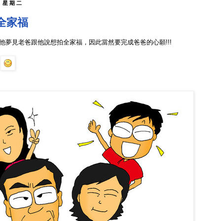
日 星期二
全家福
他夢見老爸跟他說想拍全家福，因此當然要完成爸爸的心願!!!
!