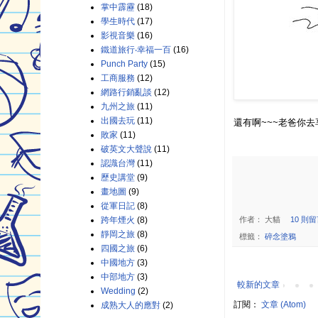
掌中霹靂
(18)
學生時代
(17)
影視音樂
(16)
鐵道旅行‧幸福一百
(16)
Punch Party
(15)
工商服務
(12)
網路行銷亂談
(12)
九州之旅
(11)
出國去玩
(11)
還有啊~~~老爸你去享
敗家
(11)
破英文大聲說
(11)
認識台灣
(11)
歷史講堂
(9)
畫地圖
(9)
從軍日記
(8)
作者：
大貓
10 則留
跨年煙火
(8)
靜岡之旅
(8)
標籤：
碎念塗鴉
四國之旅
(6)
中國地方
(3)
中部地方
(3)
較新的文章
Wedding
(2)
訂閱：
文章 (Atom)
成熟大人的應對
(2)