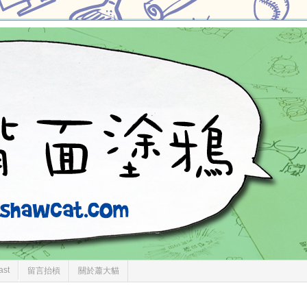
ast
留言抬槓
關於蕭大貓