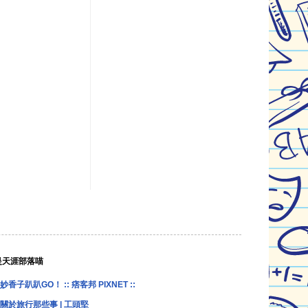
是天涯部落喵
妙香子趴趴GO！ :: 痞客邦 PIXNET ::
關於旅行那些事 | 工頭堅