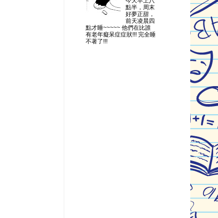
今天早上八
點半，周末
好夢正甜，
前天凌晨四
點才睡~~~~~ 他們在比誰
有老年癡呆症症狀!!! 完全睡
不著了!!!