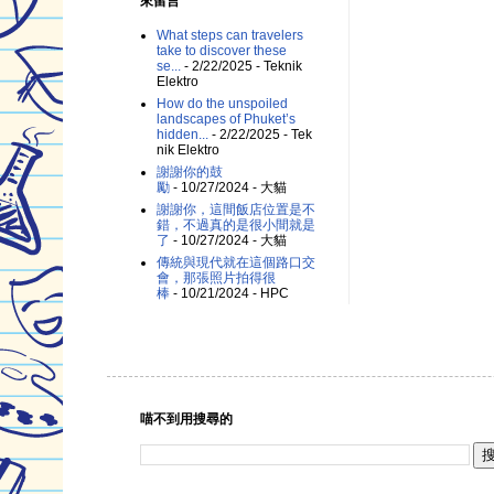
來留言
What steps can travelers
take to discover these
se...
- 2/22/2025
- Teknik
Elektro
How do the unspoiled
landscapes of Phuket’s
hidden...
- 2/22/2025
- Tek
nik Elektro
謝謝你的鼓
勵
- 10/27/2024
- 大貓
謝謝你，這間飯店位置是不
錯，不過真的是很小間就是
了
- 10/27/2024
- 大貓
傳統與現代就在這個路口交
會，那張照片拍得很
棒
- 10/21/2024
- HPC
喵不到用搜尋的