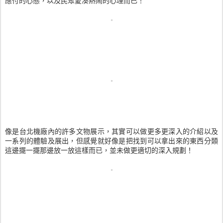
應付的心態，以及民眾愛湊熱鬧的心理而已！
像是台北機廠內的許多文物展示，其實可以做更多更深入的介紹以及
一系列的體驗及展出，但感覺就好像是把找到可以拿出來的東西分類
這邊擺一擺那邊放一放這樣而已，並未做更適切的深入規劃！