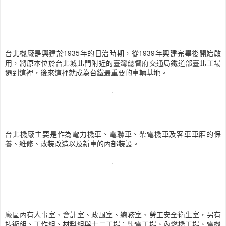
台北機廠是興建於1935年的日治時期，從1939年興建完畢後開始啟
用，將原本位於台北城北門附近的臺灣總督府交通局鐵道部臺北工場
遷到這裡，後來這裡就成為台鐵最重要的車輛基地。
台北機廠主要是作為電力機車、電聯車、柴電機車及客車車廂的保
養、維修、改裝改造以及新車的內部裝設。
廠區內有人事室、會計室、政風室、總務室、勞工安全衛生室，另有
技術組、工作組、材料組與十二工場：柴電工場、內燃機工場、電機