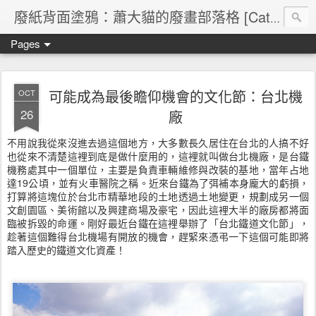
廢紙背面塗鴉：蕭大貓的廢畫部落格 [Cat's blog]
Pages
可能成為最後瞻仰機會的文化節：台北機
OCT
26
廠
不用說我從來沒進去過這個地方，大多數長久居住在台北的人搞不好
也從來不清楚這裡到底是做什麼用的，這裡就叫做台北機廠，是台鐵
機務處其中一個單位，主要是負責車輛維修與改裝的基地，當年占地
達19公頃，並有火車醫院之稱。近來台鐵為了弭補本身龐大的虧損，
打算將這塊位於台北市精華地段的土地透過土地變更，規劃成另一個
文創園區、美術館以及興建商場及豪宅，因此這裡大半的廠房都將面
臨被拆毀的命運。剛好最近台鐵在這裡舉辦了「台北鐵道文化節」，
趁著這個難得台北機場有開放的機會，趕緊來憑弔一下這個可能即將
踏入歷史的鐵道文化資產！