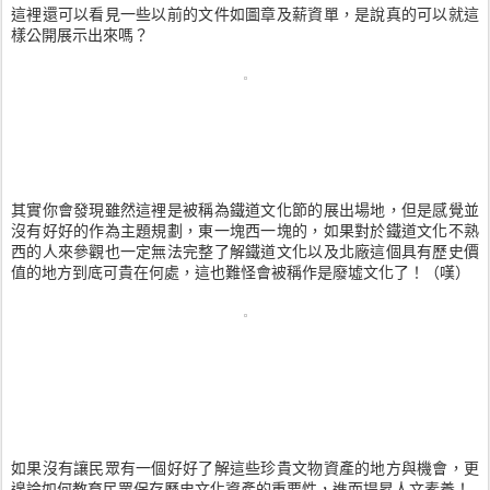
這裡還可以看見一些以前的文件如圖章及薪資單，是說真的可以就這
樣公開展示出來嗎？
其實你會發現雖然這裡是被稱為鐵道文化節的展出場地，但是感覺並
沒有好好的作為主題規劃，東一塊西一塊的，如果對於鐵道文化不熟
西的人來參觀也一定無法完整了解鐵道文化以及北廠這個具有歷史價
值的地方到底可貴在何處，這也難怪會被稱作是廢墟文化了！（嘆）
如果沒有讓民眾有一個好好了解這些珍貴文物資產的地方與機會，更
遑論如何教育民眾保存歷史文化資產的重要性，進而提昇人文素養！