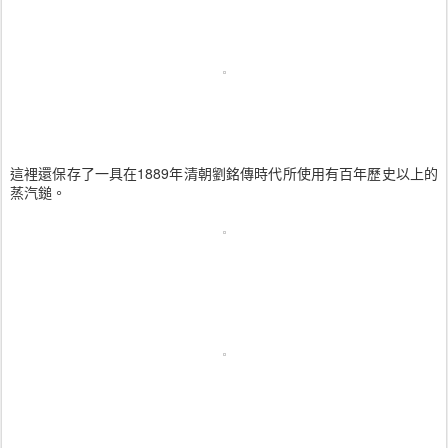
這裡還保存了一具在1889年清朝劉銘傳時代所使用有百年歷史以上的
蒸汽鎚。