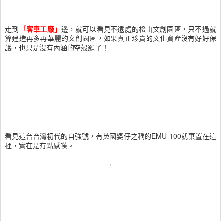
走到
「客車工廠」
邊，就可以看見不遠處的松山文創園區，只不過就
算建造再多再華麗的文創園區，如果真正珍貴的文化資產沒有好好保
護，也只是沒有內涵的空殼罷了！
看見這台台灣初代的自強號，有英國婆仔之稱的EMU-100就棄置在這
裡，實在是有點感嘆。