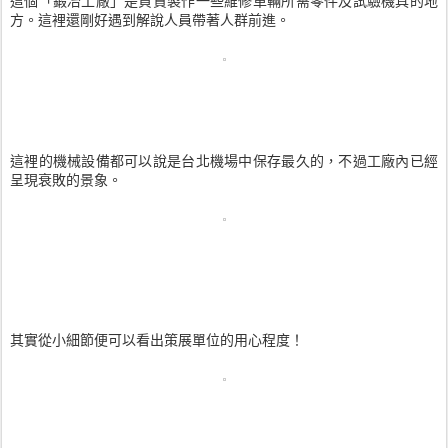
這個「鍛冶工廠」是負責製作一些維修車輛所需零件及試驗機具的地
方。這裡還剛好遇到解說人員帶著人群前進。
這裡的機械設備都可以說是台北機場中保存最久的，不過工廠內已經
呈現衰敗的景象。
其實從小細節便可以看出策展單位的用心程度！