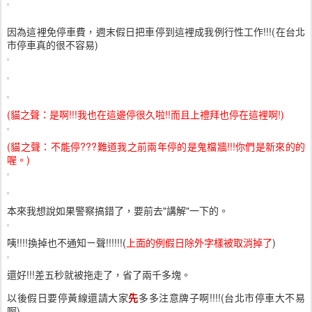
因為這裡免停車費，週末假日把車停到這裡成我例行性工作!!!(在台北
市停車真的很不容易)
(貓之聲：是啊!!!我也在這邊停很久啦!!而且上禮拜也停在這裡啊!)
(貓之聲：不能停???難道我之前兩年停的是鬼檔牆!!!你們是新來的的
喔。)
本來我想說如果警察搞錯了，要前去"講解"一下的。
咦!!!!換掉也不通知ㄧ聲!!!!!!(
上面的例假日除外字樣被取消掉了
)
還好!!!差五秒就被拖走了，省了兩千多塊。
以後假日要停黃線還請大家
先
多多注意牌子啊!!!!(台北市停車大不易
啊)