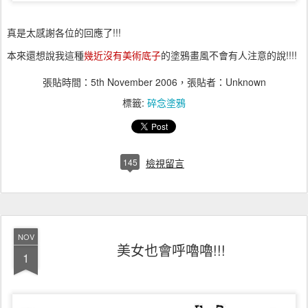
真是太感謝各位的回應了!!!
本來還想說我這種
幾近沒有美術底子
的塗鴉畫風不會有人注意的說!!!!
張貼時間：
5th November 2006
，張貼者：Unknown
標籤:
碎念塗鴉
145
檢視留言
NOV
美女也會呼嚕嚕!!!
1