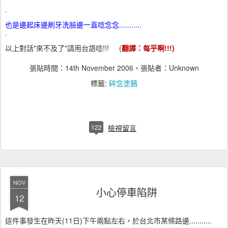
也是邊起床邊刷牙洗臉邊一直唸念念...........
以上對話"來不及了"請用台語唸!!! (
翻譯：每乎啊!!!)
張貼時間：
14th November 2006
，張貼者：Unknown
標籤:
碎念塗鴉
122
檢視留言
NOV
小心停車陷阱
12
這件事發生在昨天(11日)下午兩點左右，於台北市某條路邊...........