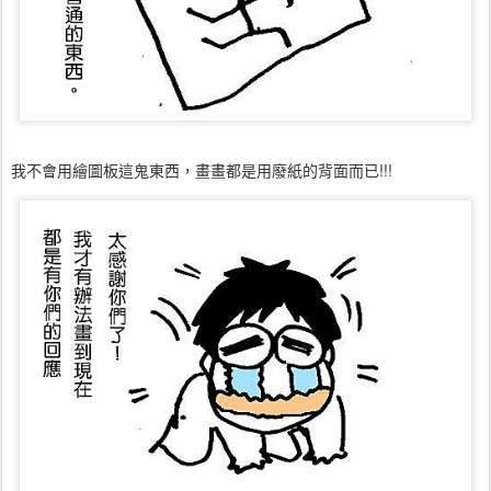
我不會用繪圖板這鬼東西，畫畫都是用廢紙的背面而已!!!