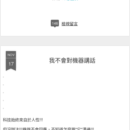
146
檢視留言
NOV
我不會對機器講話
17
科技始終來自於人性!!!
但沒辦法!!!機器不會回應，不知道怎麼跟"它"溝通!!!