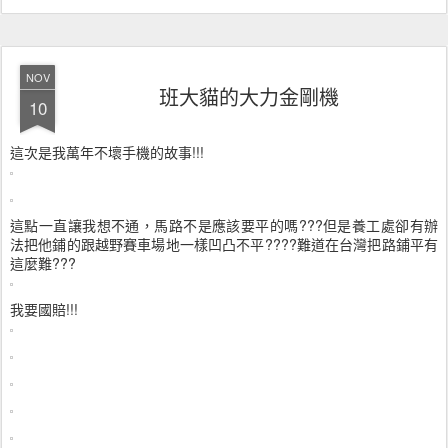
NOV
班大貓的大力金剛機
10
這次是我萬年不壞手機的故事!!!
這點一直讓我想不通，馬路不是應該要平的嗎???但是養工處卻有辦
法把他鋪的跟越野賽車場地一樣凹凸不平????難道在台灣把路鋪平有
這麼難???
我要國賠!!!