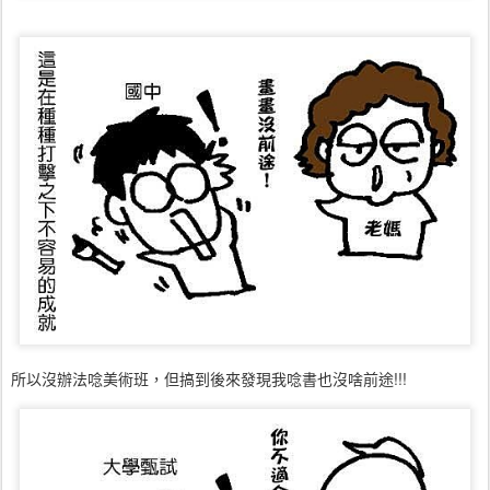
所以沒辦法唸美術班，但搞到後來發現我唸書也沒啥前途!!!