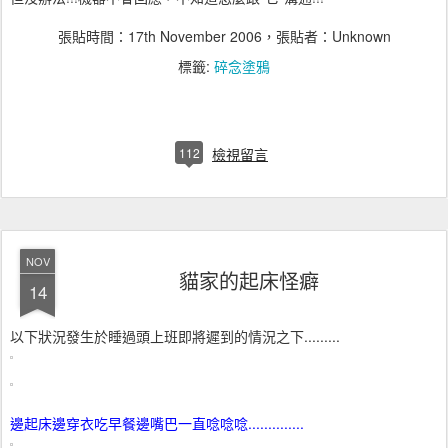
張貼時間：
17th November 2006
，張貼者：Unknown
標籤:
碎念塗鴉
112
檢視留言
NOV
貓家的起床怪癖
14
以下狀況發生於睡過頭上班即將遲到的情況之下.........
邊起床邊穿衣吃早餐邊嘴巴一直唸唸唸..............