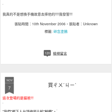
我真的不是想換手機故意去摔他的!!!!我發誓!!!
張貼時間：
10th November 2006
，張貼者：Unknown
標籤:
碎念塗鴉
120
檢視留言
NOV
買ㄔㄨˊㄐㄧˋ
7
這次登場的是貓爸!!!
"我們"鄉下人台語總是比較"輪轉"。