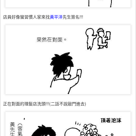
店員好像蠻習慣人家來找
黃平洋
先生簽名!!!
正在對面的理髮店洗頭!!!(二話不說敲門進去)