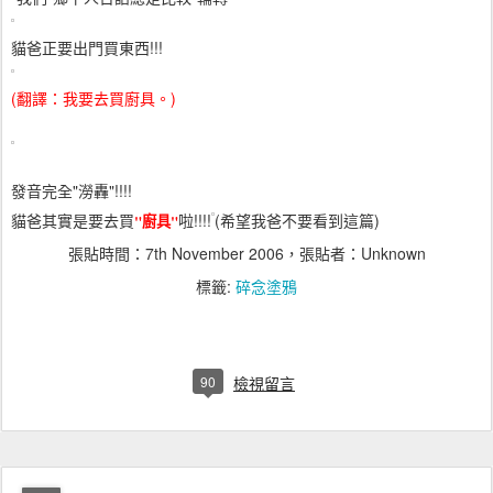
貓爸正要出門買東西!!!
(翻譯：我要去買廚具。)
發音完全"澇轟"!!!!
貓爸其實是要去買
啦!!!!
(希望我爸不要看到這篇)
"
廚具
"
張貼時間：
7th November 2006
，張貼者：Unknown
標籤:
碎念塗鴉
90
檢視留言