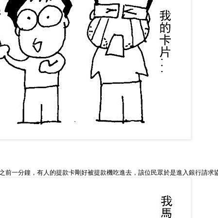
之前一分鐘，有人的提款卡剛好被提款機吃進去，該位民眾於是進入銀行請求協助