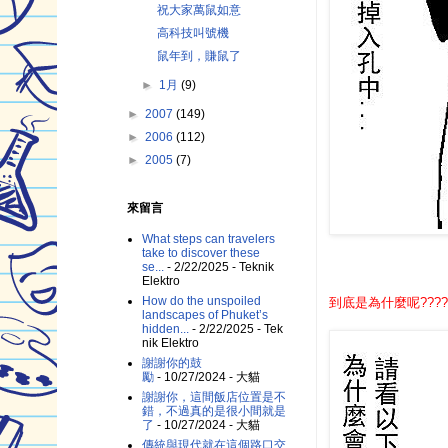
祝大家萬鼠如意
高科技叫號機
鼠年到，賺鼠了
►
1月
(9)
►
2007
(149)
►
2006
(112)
►
2005
(7)
來留言
What steps can travelers
take to discover these
se...
- 2/22/2025
- Teknik
Elektro
How do the unspoiled
到底是為什麼呢????
landscapes of Phuket’s
hidden...
- 2/22/2025
- Tek
nik Elektro
謝謝你的鼓
勵
- 10/27/2024
- 大貓
謝謝你，這間飯店位置是不
錯，不過真的是很小間就是
了
- 10/27/2024
- 大貓
傳統與現代就在這個路口交