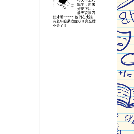
今天早上八
點半，周末
好夢正甜，
前天凌晨四
點才睡~~~~~ 他們在比誰
有老年癡呆症症狀!!! 完全睡
不著了!!!