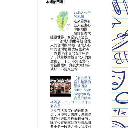
本週熱門喵！
台北人心中
的地圖
進來看到有
些人在畫心
中的地圖，
包括台灣大
陸跟世界，像是以下這些
~~~~ 台灣人的世界觀 台北
人的台灣觀 轉載_台北人心
中的台灣地圖 大貓也來湊
一腳 因為來台北也十年多
了，試著以旁觀台北人的角
度畫了一下。 不知道會不
會被圍剿!!!!! 拜託大家好笑
就好，不要來公幹...
【名古屋住
宿】超讚的
星級酒店，
Nikko Style
Nagoya 名
古屋日航尚
格酒店，ニッコースタイル
名古屋
這次在名古屋住的這間飯
店，只能說夭壽讚，應該是
我們住過四星裡面最好的，
除了位置離車站跟地鐵站都
要小走一段路之外，我沒什