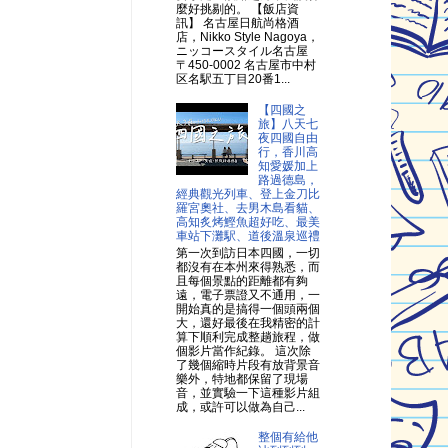
麼好挑剔的。 【飯店資
訊】 名古屋日航尚格酒
店，Nikko Style Nagoya，
ニッコースタイル名古屋
〒450-0002 名古屋市中村
区名駅五丁目20番1...
【四國之
旅】八天七
夜四國自由
行，香川高
知愛媛加上
路過德島，
經典觀光列車、登上金刀比
羅宮奧社、去男木島看貓、
高知炙烤鰹魚超好吃、最美
車站下灘駅、道後溫泉巡禮
第一次到訪日本四國，一切
都沒有在本州來得熟悉，而
且每個景點的距離都有夠
遠，電子票證又不通用，一
開始真的是搞得一個頭兩個
大，還好最後在我精密的計
算下順利完成整趟旅程，做
個影片當作紀錄。 這次除
了幾個縮時片段有放背景音
樂外，特地都保留了現場
音，並實驗一下這種影片組
成，或許可以做為自己...
整個有給他