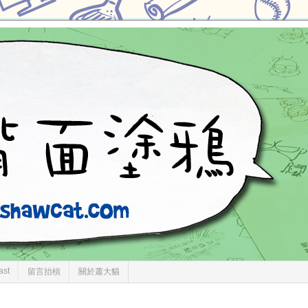
ast
留言抬槓
關於蕭大貓