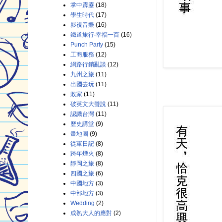
掌中霹靂
(18)
學生時代
(17)
影視音樂
(16)
鐵道旅行‧幸福一百
(16)
Punch Party
(15)
工商服務
(12)
網路行銷亂談
(12)
九州之旅
(11)
出國去玩
(11)
敗家
(11)
破英文大聲說
(11)
認識台灣
(11)
歷史講堂
(9)
畫地圖
(9)
從軍日記
(8)
跨年煙火
(8)
靜岡之旅
(8)
四國之旅
(6)
中國地方
(3)
中部地方
(3)
Wedding
(2)
成熟大人的應對
(2)