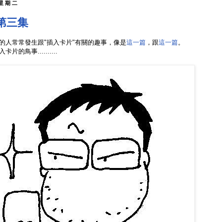
 星期二
第三集
的人常常發生跟"插入卡片"有關的趣事，像是
這一篇
，跟
這一篇
。
的鳥事..........