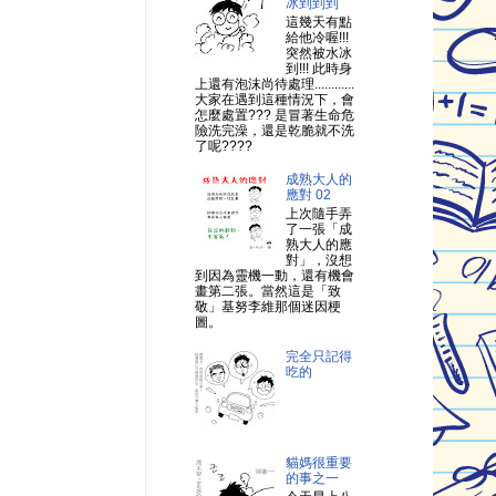
冰到到到
這幾天有點
給他冷喔!!!
突然被水冰
到!!! 此時身
上還有泡沫尚待處理............
大家在遇到這種情況下，會
怎麼處置??? 是冒著生命危
險洗完澡，還是乾脆就不洗
了呢????
成熟大人的
應對 02
上次隨手弄
了一張「成
熟大人的應
對」，沒想
到因為靈機一動，還有機會
畫第二張。當然這是「致
敬」基努李維那個迷因梗
圖。
完全只記得
吃的
貓媽很重要
的事之一