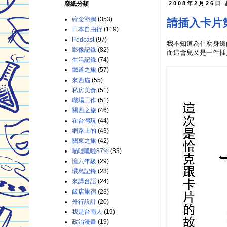
廢紙分類
2008年2月26日
碎念塗鴉
(353)
請插入卡片
日本自由行
(119)
Podcast
(97)
我不知道為什麼身邊
影像記錄
(82)
而這會兒又是一件插入卡片
生活記錄
(74)
鐵道之旅
(57)
來西貓
(55)
私房美食
(51)
職場工作
(51)
關西之旅
(46)
在台灣玩
(44)
網路上的
(43)
關東之旅
(42)
喵哩呱啦87%
(33)
憶六年級
(29)
環島記錄
(28)
來講台語
(24)
飯店旅宿
(23)
外行設計
(20)
我是台南人
(19)
政治漫畫
(19)