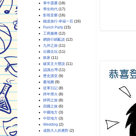
掌中霹靂
(18)
學生時代
(17)
影視音樂
(16)
鐵道旅行‧幸福一百
(16)
Punch Party
(15)
工商服務
(12)
網路行銷亂談
(12)
九州之旅
(11)
出國去玩
(11)
敗家
(11)
破英文大聲說
(11)
認識台灣
(11)
歷史講堂
(9)
畫地圖
(9)
從軍日記
(8)
跨年煙火
(8)
靜岡之旅
(8)
四國之旅
(6)
中國地方
(3)
中部地方
(3)
Wedding
(2)
成熟大人的應對
(2)