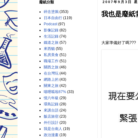
廢紙分類
2007年9月3日 
碎念塗鴉
(353)
我也是廢紙
日本自由行
(119)
Podcast
(97)
影像記錄
(82)
生活記錄
(74)
大家準備好了嗎???
鐵道之旅
(57)
來西貓
(55)
私房美食
(51)
職場工作
(51)
關西之旅
(46)
在台灣玩
(44)
網路上的
(43)
關東之旅
(42)
喵哩呱啦87%
(33)
憶六年級
(29)
環島記錄
(28)
來講台語
(24)
飯店旅宿
(23)
外行設計
(20)
我是台南人
(19)
政治漫畫
(19)