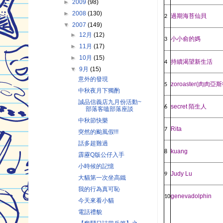
►
2009
(98)
►
2008
(130)
過期海苔仙貝
2
▼
2007
(149)
►
12月
(12)
小小俞的媽
3
►
11月
(17)
►
10月
(15)
持續渴望新生活
4
▼
9月
(15)
意外的發現
zoroaster(
肉肉亞斯
5
中秋夜月下獨酌
誠品信義店九月份活動~
secret
陌生人
6
部落客嗑部落座談
中秋節快樂
Rita
7
突然的颱風假!!!
話多超難過
kuang
8
霹靂Q版公仔入手
小時候的記憶
Judy Lu
9
大貓第一次坐高鐵
我的行為真可恥
genevadolphin
10
今天來看小貓
電話禮貌