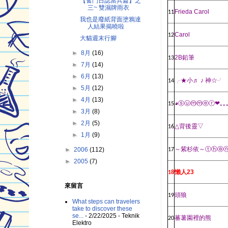
【奮鬥日誌當兵篇】之
三~ 雙濕牌雨衣
Frieda Carol
11
我也是廢紙背面塗鴉達
人結果揭曉啦
Carol
12
大貓週末行腳
►
8月
(16)
2B
鉛筆
13
►
7月
(14)
►
6月
(13)
╭★
小
♬
♪
神
☆╯
14
►
5月
(12)
►
4月
(13)
◕ⓢⓤⓜⓜⓔⓡ❤
｡｡
15
►
3月
(8)
►
2月
(5)
△
背後靈
▽
16
►
1月
(9)
～紫杉依～
ⓣⓗⓐ
►
2006
(112)
17
►
2005
(7)
懶人
23
18
來留言
頭狼
19
What steps can travelers
take to discover these
se...
- 2/22/2025
- Teknik
蕃薯園裡的熊
20
Elektro