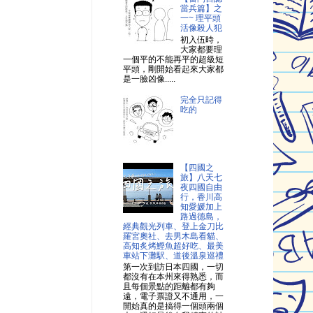
當兵篇】之
一~ 理平頭
活像殺人犯
初入伍時，
大家都要理
一個平的不能再平的超級短
平頭，剛開始看起來大家都
是一臉凶像.....
完全只記得
吃的
【四國之
旅】八天七
夜四國自由
行，香川高
知愛媛加上
路過德島，
經典觀光列車、登上金刀比
羅宮奧社、去男木島看貓、
高知炙烤鰹魚超好吃、最美
車站下灘駅、道後溫泉巡禮
第一次到訪日本四國，一切
都沒有在本州來得熟悉，而
且每個景點的距離都有夠
遠，電子票證又不通用，一
開始真的是搞得一個頭兩個