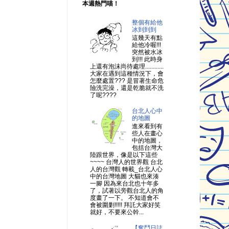
本週熱門喵！
整個有給他
冰到到到
這幾天有點
給他冷喔!!!
突然被水冰
到!!! 此時身
上還有泡沫尚待處理............
大家在遇到這種情況下，會
怎麼處置??? 是冒著生命危
險洗完澡，還是乾脆就不洗
了呢????
台北人心中
的地圖
進來看到有
些人在畫心
中的地圖，
包括台灣大
陸跟世界，像是以下這些
~~~~ 台灣人的世界觀 台北
人的台灣觀 轉載_台北人心
中的台灣地圖 大貓也來湊
一腳 因為來台北也十年多
了，試著以旁觀台北人的角
度畫了一下。 不知道會不
會被圍剿!!!!! 拜託大家好笑
就好，不要來公幹...
【奮鬥日誌