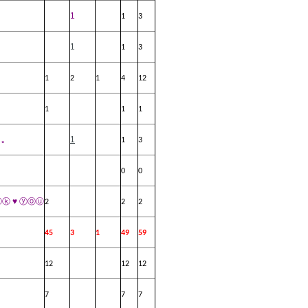
1
1
3
1
1
3
1
2
1
4
12
1
1
1
｡｡
1
1
3
0
0
ⓝⓚ
♥
ⓨⓞⓤ
2
2
2
45
3
1
49
59
12
12
12
7
7
7