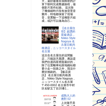
大，還好最後在我精密的計
算下順利完成整趟旅程，做
個影片當作紀錄。 這次除
了幾個縮時片段有放背景音
樂外，特地都保留了現場
音，並實驗一下這種影片組
成，或許可以做為自己...
【名古屋住
宿】超讚的
星級酒店，
Nikko Style
Nagoya 名
古屋日航尚
格酒店，ニッコースタイル
名古屋
這次在名古屋住的這間飯
店，只能說夭壽讚，應該是
我們住過四星裡面最好的，
除了位置離車站跟地鐵站都
要小走一段路之外，我沒什
麼好挑剔的。 【飯店資
訊】 名古屋日航尚格酒
店，Nikko Style Nagoya，
ニッコースタイル名古屋
〒450-0002 名古屋市中村
区名駅五丁目20番1...
成熟大人的
應對 02
上次隨手弄