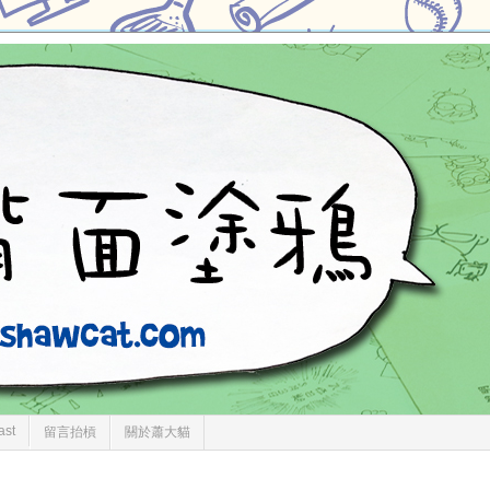
ast
留言抬槓
關於蕭大貓