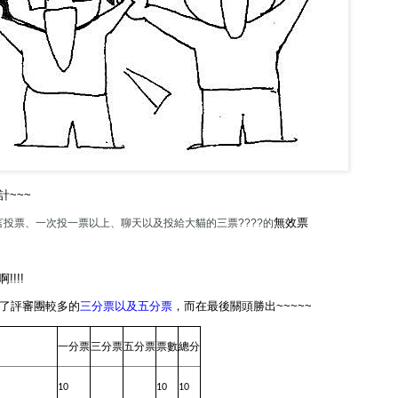
~~~
無效票
投票、一次投一票以上、聊天以及投給大貓的三票????的
!!!
了評審團較多的
三分票以及五分票
，而在最後關頭勝出~~~~~
一分票
三分票
五分票
票數
總分
10
10
10