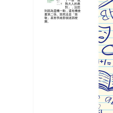
了一張「成
熟大人的應
對」，沒想
到因為靈機一動，還有機會
畫第二張。當然這是「致
敬」基努李維那個迷因梗
圖。