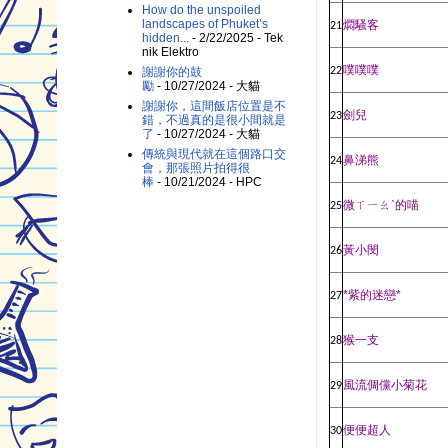
How do the unspoiled
landscapes of Phuket’s
燜騷客
21
hidden...
- 2/22/2025
- Tek
nik Elektro
噗噗噗
22
謝謝你的鼓
勵
- 10/27/2024
- 大貓
謝謝你，這間飯店位置是不
劍兒
23
錯，不過真的是很小間就是
了
- 10/27/2024
- 大貓
傳統與現代就在這個路口交
鼻涕熊
24
會，那張照片拍得很
棒
- 10/21/2024
- HPC
微ㄒㄧㄠ
ˋ
的喵
25
黃小閔
26
*
紫的迷戀
*
27
猴一支
28
風流倜儻小菊花
29
便便超人
30