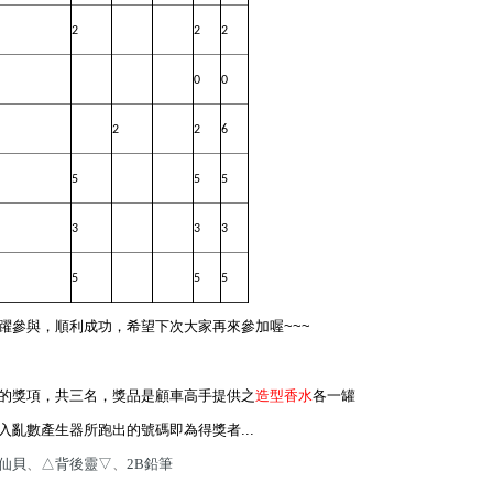
2
2
2
0
0
2
2
6
5
5
5
3
3
3
5
5
5
躍參與，順利成功，希望下次大家再來參加喔~~~
的獎項，共三名，獎品是顧車高手提供之
造型香水
各一罐
入亂數產生器所跑出的號碼即為得獎者...
仙貝
、
△背後靈▽
、
2B鉛筆