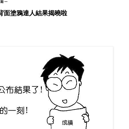
星期一
背面塗鴉達人結果揭曉啦