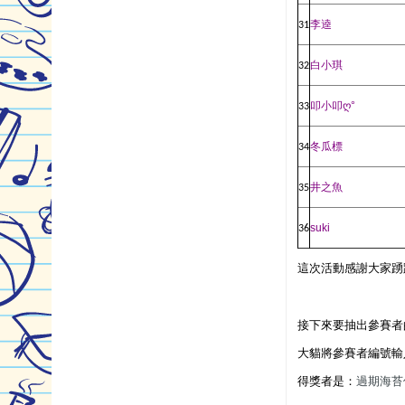
李逵
31
白小琪
32
ღ
叩小叩
°
33
冬瓜標
34
井之魚
35
suki
36
這次活動感謝大家踴
接下來要抽出參賽者
大貓將參賽者編號輸
得獎者是：
過期海苔