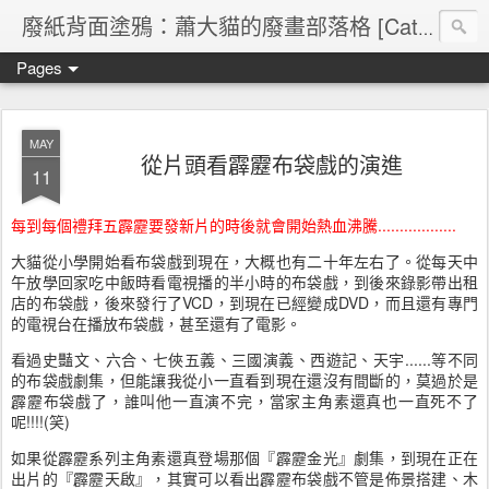
廢紙背面塗鴉：蕭大貓的廢畫部落格 [Cat's blog]
Pages
MAY
從片頭看霹靂布袋戲的演進
11
每到每個禮拜五霹靂要發新片的時後就會開始熱血沸騰..................
大貓從小學開始看布袋戲到現在，大概也有二十年左右了。從每天中
午放學回家吃中飯時看電視播的半小時的布袋戲，到後來錄影帶出租
店的布袋戲，後來發行了VCD，到現在已經變成DVD，而且還有專門
的電視台在播放布袋戲，甚至還有了電影。
看過史豔文、六合、七俠五義、三國演義、西遊記、天宇......等不同
的布袋戲劇集，但能讓我從小一直看到現在還沒有間斷的，莫過於是
霹靂布袋戲了，誰叫他一直演不完，當家主角素還真也一直死不了
呢!!!!(笑)
如果從霹靂系列主角素還真登場那個『霹靂金光』劇集，到現在正在
出片的『霹靂天啟』，其實可以看出霹靂布袋戲不管是佈景搭建、木