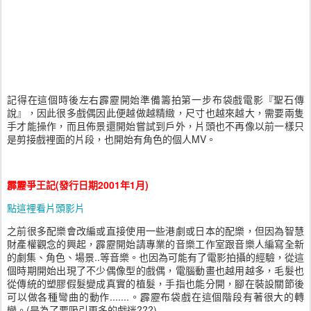
記得在這個時後左右霹靂開始準備籌拍第一步布袋戲電影『聖石傳
說』，因此很多戲偶因此便越做越精緻，尺寸也越來越大，需要兩隻
手才能操作，而且佈景還開始嘗試到戶外，片頭也不再像以前一樣只
是剪接戲裡面的片段，也開始有角色的個人MV。
霹靂爭王記(發行日期2001年1月)
點這裡看片頭影片
之前很多配樂會改編或直接使用一些港劇或日本的配樂，但因為智慧
財產權觀念的興起，霹靂開始請專業的音樂工作室跟音樂人編寫全新
的劇集、角色、場景..等音樂。也因為可能有了電影拍攝的經驗，從這
個時期開始出現了不少偶像型的戲偶，電腦動畫也越用越多，毛髮也
從傳統的塑膠假髮變成真實的植髮，手指也能分開，腳在裝設關節後
可以做各種彎曲的動作.......。霹靂布袋戲在這個階段有著很大的轉
變。(是為了要吸引更多的戲迷???)