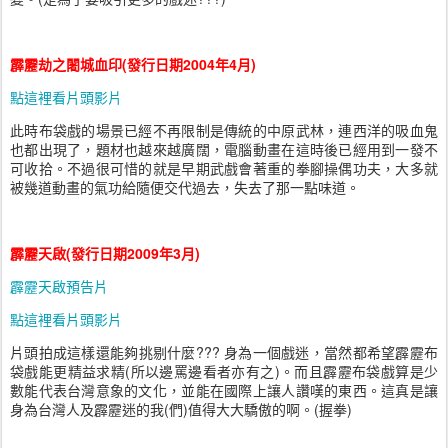
霹靂劫之闍城血印(發行日期2004年4月)
點這裡看片頭影片
此時布袋戲的場景已經不再限制是傳統的中原武林，連西洋的吸血鬼
也都出現了，題材也越來越廣闊，電腦動畫在這時後已經用到一發不
可收拾。不過很可惜的就是早期武戲會著重的拳腳操偶功夫，大多就
被幾道動畫的氣功給隨便交代過去，失去了那一點味道。
霹靂天啟(發行日期2009年3月)
霹靂天啟預告片
點這裡看片頭影片
片頭拍成這樣還能夠挑剔什麼??? 身為一個戲迷，當然都希望霹靂布
袋戲能更精益求精(所以邊罵邊看者亦有之)。而且霹靂布袋戲算是少
數能代表台灣意象的文化，並能在國際上讓人讚嘆的東西。這真是讓
身為台灣人及霹靂迷的我(們)值得大大驕傲的啊。(握拳)