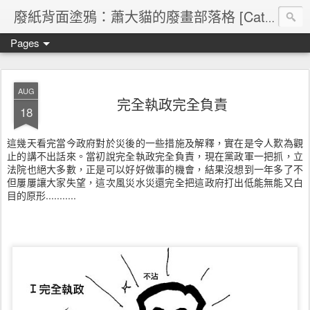
廢紙背面塗鴉：蕭大貓的廢畫部落格 [Cat's blog]
Pages
AUG
完全執政完全負責
18
這幾天看完當今政府對於災後的一些措施及解釋，實在是令人歎為觀
止的講不出話來。當初說完全執政完全負責，現在黨政軍一把抓，立
法院也絕大多數，正是可以好好做事的機會，結果沒想到一年多了不
但屢屢讓大家失望，這次風災水災還完全把這政府打出低能無能又白
目的原形...........