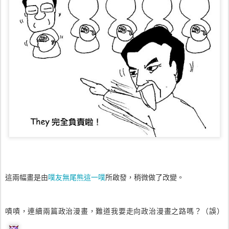
這兩幅畫是由
噗友無尾熊這一噗
所啟發，稍微做了改變。
嘖嘖，連續兩篇政治漫畫，難道我要走向政治漫畫之路嗎？（誤）