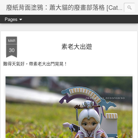
廢紙背面塗鴉：蕭大貓的廢畫部落格 [Cat's blog]
Pages
MAR
素老大出遊
30
難得天氣好，帶素老大出門晃晃！