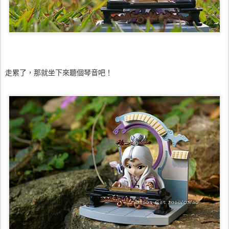
走累了，那就坐下來聽個琴音吧！