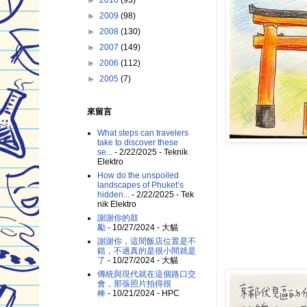
►
2010
(93)
►
2009
(98)
►
2008
(130)
►
2007
(149)
►
2006
(112)
►
2005
(7)
來留言
What steps can travelers
take to discover these
se...
- 2/22/2025
- Teknik
Elektro
How do the unspoiled
landscapes of Phuket’s
hidden...
- 2/22/2025
- Tek
nik Elektro
謝謝你的鼓
勵
- 10/27/2024
- 大貓
謝謝你，這間飯店位置是不
錯，不過真的是很小間就是
了
- 10/27/2024
- 大貓
傳統與現代就在這個路口交
會，那張照片拍得很
棒
- 10/21/2024
- HPC