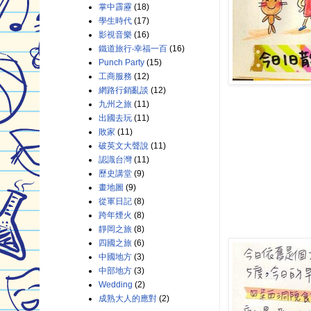
掌中霹靂
(18)
學生時代
(17)
影視音樂
(16)
鐵道旅行‧幸福一百
(16)
Punch Party
(15)
工商服務
(12)
網路行銷亂談
(12)
九州之旅
(11)
出國去玩
(11)
敗家
(11)
破英文大聲說
(11)
認識台灣
(11)
歷史講堂
(9)
畫地圖
(9)
從軍日記
(8)
跨年煙火
(8)
靜岡之旅
(8)
四國之旅
(6)
中國地方
(3)
中部地方
(3)
Wedding
(2)
成熟大人的應對
(2)