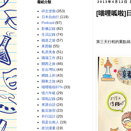
廢紙分類
2013年4月12日
碎念塗鴉
(353)
[喵哩呱啦
日本自由行
(119)
Podcast
(97)
影像記錄
(82)
生活記錄
(74)
鐵道之旅
(57)
第三天行程的重點就
來西貓
(55)
私房美食
(51)
職場工作
(51)
關西之旅
(46)
在台灣玩
(44)
網路上的
(43)
關東之旅
(42)
喵哩呱啦87%
(33)
憶六年級
(29)
環島記錄
(28)
來講台語
(24)
飯店旅宿
(23)
外行設計
(20)
我是台南人
(19)
政治漫畫
(19)