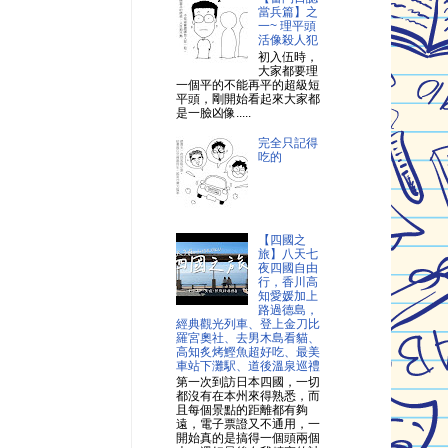
當兵篇】之
一~ 理平頭
活像殺人犯
初入伍時，
大家都要理
一個平的不能再平的超級短
平頭，剛開始看起來大家都
是一臉凶像.....
完全只記得
吃的
【四國之
旅】八天七
夜四國自由
行，香川高
知愛媛加上
路過德島，
經典觀光列車、登上金刀比
羅宮奧社、去男木島看貓、
高知炙烤鰹魚超好吃、最美
車站下灘駅、道後溫泉巡禮
第一次到訪日本四國，一切
都沒有在本州來得熟悉，而
且每個景點的距離都有夠
遠，電子票證又不通用，一
開始真的是搞得一個頭兩個