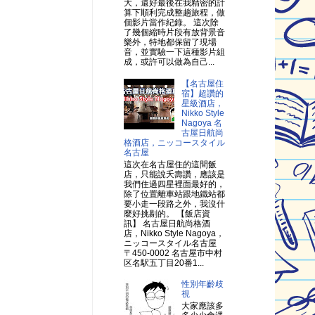
大，還好最後在我精密的計
算下順利完成整趟旅程，做
個影片當作紀錄。 這次除
了幾個縮時片段有放背景音
樂外，特地都保留了現場
音，並實驗一下這種影片組
成，或許可以做為自己...
【名古屋住
宿】超讚的
星級酒店，
Nikko Style
Nagoya 名
古屋日航尚
格酒店，ニッコースタイル
名古屋
這次在名古屋住的這間飯
店，只能說夭壽讚，應該是
我們住過四星裡面最好的，
除了位置離車站跟地鐵站都
要小走一段路之外，我沒什
麼好挑剔的。 【飯店資
訊】 名古屋日航尚格酒
店，Nikko Style Nagoya，
ニッコースタイル名古屋
〒450-0002 名古屋市中村
区名駅五丁目20番1...
性別年齡歧
視
大家應該多