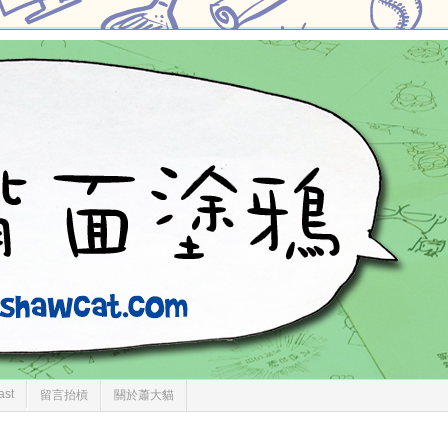
ast
留言抬槓
關於蕭大貓