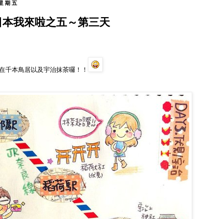
 星期五
]日本我來啦之五～第三天
在千本鳥居以及宇治抹茶囉！！