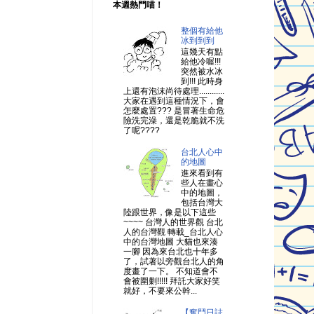
本週熱門喵！
整個有給他
冰到到到
這幾天有點
給他冷喔!!!
突然被水冰
到!!! 此時身
上還有泡沫尚待處理............
大家在遇到這種情況下，會
怎麼處置??? 是冒著生命危
險洗完澡，還是乾脆就不洗
了呢????
台北人心中
的地圖
進來看到有
些人在畫心
中的地圖，
包括台灣大
陸跟世界，像是以下這些
~~~~ 台灣人的世界觀 台北
人的台灣觀 轉載_台北人心
中的台灣地圖 大貓也來湊
一腳 因為來台北也十年多
了，試著以旁觀台北人的角
度畫了一下。 不知道會不
會被圍剿!!!!! 拜託大家好笑
就好，不要來公幹...
【奮鬥日誌