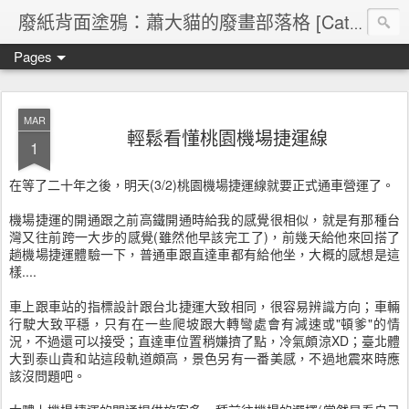
廢紙背面塗鴉：蕭大貓的廢畫部落格 [Cat's blog]
Pages
MAR
輕鬆看懂桃園機場捷運線
1
在等了二十年之後，明天(3/2)桃園機場捷運線就要正式通車營運了。
機場捷運的開通跟之前高鐵開通時給我的感覺很相似，就是有那種台
灣又往前跨一大步的感覺(雖然他早該完工了)，前幾天給他來回搭了
趟機場捷運體驗一下，普通車跟直達車都有給他坐，大概的感想是這
樣....
車上跟車站的指標設計跟台北捷運大致相同，很容易辨識方向；車輛
行駛大致平穩，只有在一些爬坡跟大轉彎處會有減速或"頓爹"的情
況，不過還可以接受；直達車位置稍嫌擠了點，冷氣頗涼XD；臺北體
大到泰山貴和站這段軌道頗高，景色另有一番美感，不過地震來時應
該沒問題吧。