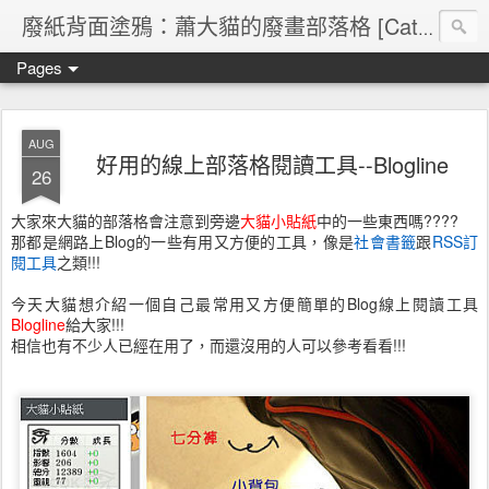
廢紙背面塗鴉：蕭大貓的廢畫部落格 [Cat's blog]
Pages
AUG
好用的線上部落格閱讀工具--Blogline
26
大家來大貓的部落格會注意到旁邊
大貓小貼紙
中的一些東西嗎????
那都是網路上Blog的一些有用又方便的工具，像是
社會書籤
跟
RSS訂
閱工具
之類!!!
今天大貓想介紹一個自己最常用又方便簡單的Blog線上閱讀工具
Blogline
給大家!!!
相信也有不少人已經在用了，而還沒用的人可以參考看看!!!