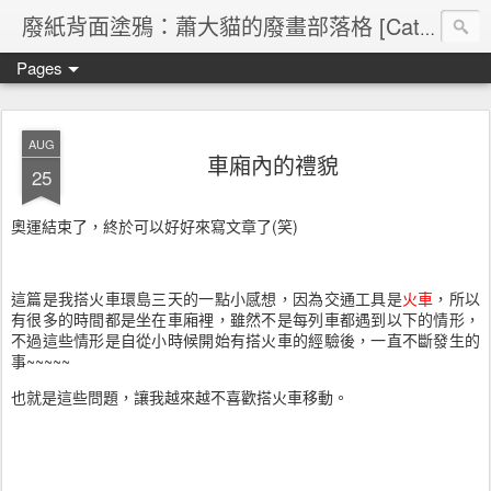
廢紙背面塗鴉：蕭大貓的廢畫部落格 [Cat's blog]
Pages
AUG
車廂內的禮貌
25
奧運結束了，終於可以好好來寫文章了(笑)
這篇是我搭火車環島三天的一點小感想，因為交通工具是
火車
，所以
有很多的時間都是坐在車廂裡，雖然不是每列車都遇到以下的情形，
不過這些情形是自從小時候開始有搭火車的經驗後，一直不斷發生的
事~~~~~
也就是這些問題，讓我越來越不喜歡搭火車移動。