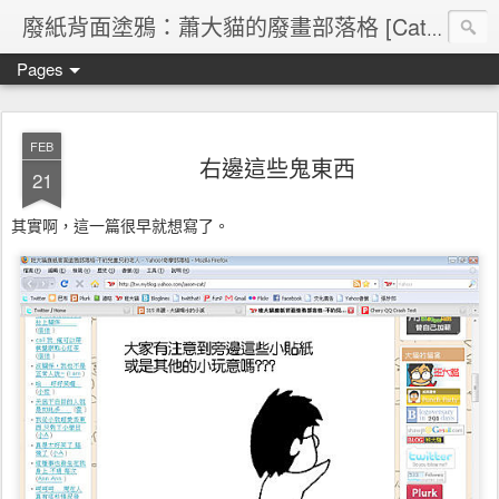
廢紙背面塗鴉：蕭大貓的廢畫部落格 [Cat's blog]
Pages
FEB
右邊這些鬼東西
21
其實啊，這一篇很早就想寫了。