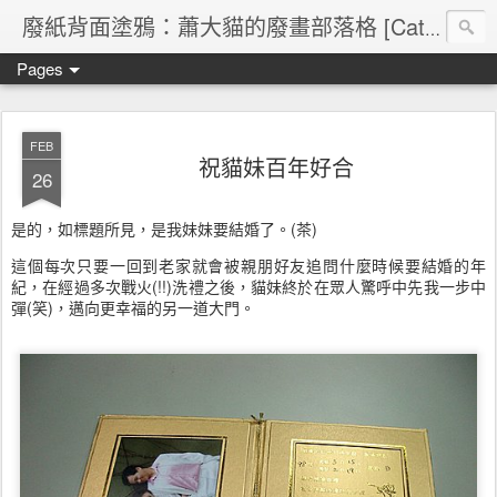
廢紙背面塗鴉：蕭大貓的廢畫部落格 [Cat's blog]
Pages
FEB
祝貓妹百年好合
26
是的，如標題所見，是我妹妹要結婚了。(茶)
這個每次只要一回到老家就會被親朋好友追問什麼時候要結婚的年
紀，在經過多次戰火(!!)洗禮之後，貓妹終於在眾人驚呼中先我一步中
彈(笑)，邁向更幸福的另一道大門。