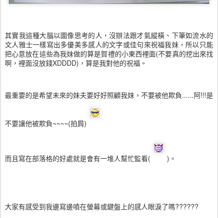
其實我這種大腦以圖像思考的人，沒辦法跟才氣縱橫、下筆如流水的
文人雅士一樣寫出多優美多感人的文字或佳句來祝福我妹，所以只能
把心意放在這些為我妹做的算是賀禮的小東西裡面(不要真的挖出來找
啊，裡面沒放錢XDDDD)，算是我對他的祝福。
最重要的是希望未來的妹夫要好好照顧我妹，不要被他欺負......阿!!!是
不要讓他被欺負~~~~(拍肩)
而且寫在部落格的好處就是會有一堆人幫忙監看(
)。
大家有感受到我邊寫邊噴在螢幕或鍵盤上的感人眼淚了嗎??????