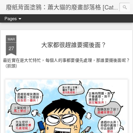
廢紙背面塗鴉：蕭大貓的廢畫部落格 [Cat's blog]
Pages
MAR
大家都很趕誰要擺後面？
27
最近實在是大忙特忙，每個人的事都要優先處理，那誰要擺
後面呢？
（抓頭）