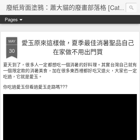
廢紙背面塗鴉：蕭大貓的廢畫部落格 [Cat's blog]
Pages
愛玉原來這樣做，夏季最佳消暑聖品自己
MAY
30
在家做不用出門買
夏天到了，很多人一定都想吃一個消暑的好料理。其實台灣自己就有
一個限定款的消暑美食，加在很多東西裡都好吃又退火，大家也一定
吃過，它就是愛玉。
你吃過愛玉但看過愛玉走路嗎???