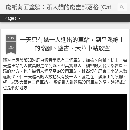
廢紙背面塗鴉：蕭大貓的廢畫部落格 [Cat's blog]
Pages
一天只有幾十人進出的車站，到平溪線上
AUG
25
的嶺腳、望古、大華車站放空
鐵道迷應該都知道屏東恆春半島有三個車站：加祿、內獅、枋山，每
天進出站的人數真的是少到爆。但其實離人口稠密的大台北都會區不
遠的地方，也有幾個人煙罕至的冷門車站，雖然沒有屏東三小站人數
這麼少，但一天進出的人數也只有幾十人，就是在平溪線上的嶺腳、
望古以及大華這三個車站。 想遠離人群體驗冷門車站的話，這裡或許
也是個好地方。