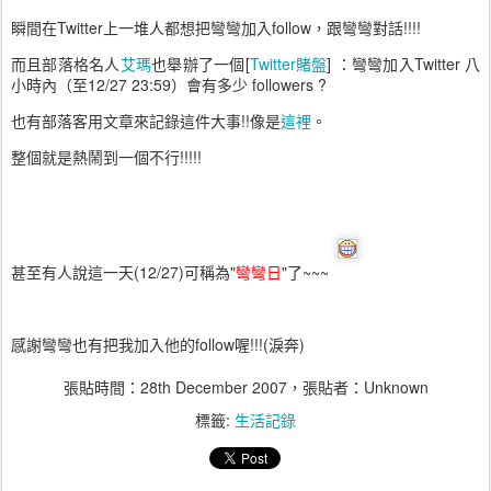
瞬間在Twitter上一堆人都想把彎彎加入follow，跟彎彎對話!!!!
而且部落格名人
艾瑪
也舉辦了一個
[
Twitter賭盤
] ：彎彎加入Twitter 八
小時內（至12/27 23:59）會有多少 followers ?
也有部落客用文章來記錄這件大事!!像是
這裡
。
整個就是熱鬧到一個不行!!!!!
甚至有人說這一天(12/27)可稱為"
彎彎日
"了~~~
感謝彎彎也有把我加入他的follow喔!!!(淚奔)
張貼時間：
28th December 2007
，張貼者：Unknown
標籤:
生活記錄