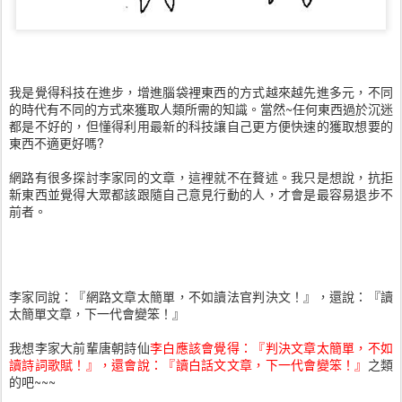
我是覺得科技在進步，增進腦袋裡東西的方式越來越先進多元，不同
的時代有不同的方式來獲取人類所需的知識。當然~任何東西過於沉迷
都是不好的，但懂得利用最新的科技讓自己更方便快速的獲取想要的
東西不適更好嗎?
網路有很多探討李家同的文章，這裡就不在贅述。我只是想說，抗拒
新東西並覺得大眾都該跟隨自己意見行動的人，才會是最容易退步不
前者。
李家同說：『網路文章太簡單，不如讀法官判決文！』，還說：『讀
太簡單文章，下一代會變笨！』
我想李家大前輩唐朝詩仙
李白應該會覺得：
『判決文章太簡單，不如
讀詩詞歌賦！』，還會說：『讀白話文文章，下一代會變笨！』
之類
的吧~~~