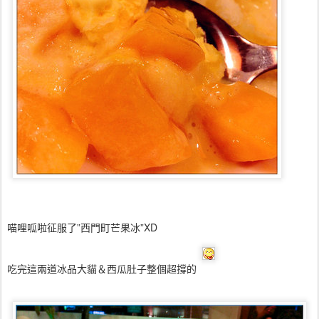
喵哩呱啦征服了”西門町芒果冰”XD
吃完這兩道冰品大貓＆西瓜肚子整個超撐的