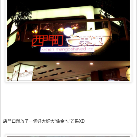
店門口還放了一個好大好大”係金ㄟ”芒果XD