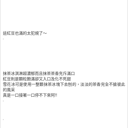
這紅豆也滿的太犯規了～
抹茶冰淇淋超濃郁而且抹茶茶香充斥滿口
紅豆則是顆粒飽滿卻又入口及化不死甜
雪花冰可是使用一整顆抹茶冰塊下去刨的，淡淡的茶香完全不搶彼此
的風采
真是一口接著一口停不下來阿!!