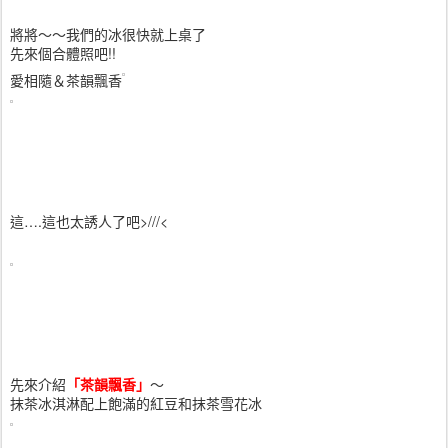
將將～～我們的冰很快就上桌了
先來個合體照吧!!
愛相隨＆茶韻飄香
這….這也太誘人了吧>///<
先來介紹
「茶韻飄香」
～
抹茶冰淇淋配上飽滿的紅豆和抹茶雪花冰