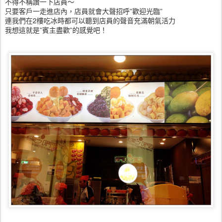
不得不稱讚一下店員～
只要客戶一走進店內，店員就會大聲招呼”歡迎光臨”
連我們在2樓吃冰時都可以聽到店員的聲音充滿朝氣活力
我想這就是”賓主盡歡”的感覺吧！