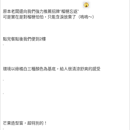
原本老闆還向我們強力推薦招牌”榴槤忘返”
可是實在是對榴槤怕怕，只能含淚放棄了（嗚嗚～）
點完餐點後我們便到2樓
環境以綠橘白三種顏色為基底，給人很清涼舒爽的感受
芒果造型窗，超特別的！