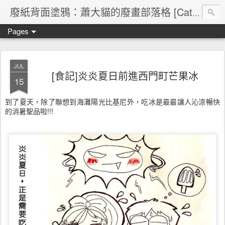
廢紙背面塗鴉：蕭大貓的廢畫部落格 [Cat's blog]
Pages
JUL
[食記]炎炎夏日前進西門町芒果冰
15
到了夏天，除了聯想到海灘陽光比基尼外，吃冰是最最讓人沁涼暢快
的消暑聖品啦!!!