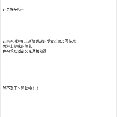
芒果好多唷～
芒果冰淇淋配上新鮮香甜的愛文芒果及雪花冰
再淋上提味的煉乳
這視覺強烈卻又充滿著和諧
等不及了～開動嚕！！