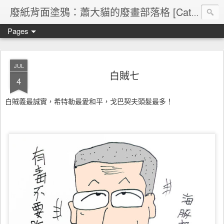
廢紙背面塗鴉：蕭大貓的廢畫部落格 [Cat's blog]
Pages
JUL
白賊七
4
白賊義最誠實，希特勒最愛和平，戈巴契夫頭髮最多！