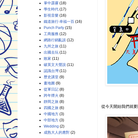
掌中霹靂
(18)
學生時代
(17)
影視音樂
(16)
鐵道旅行‧幸福一百
(16)
Punch Party
(15)
工商服務
(12)
網路行銷亂談
(12)
九州之旅
(11)
出國去玩
(11)
敗家
(11)
破英文大聲說
(11)
認識台灣
(11)
歷史講堂
(9)
畫地圖
(9)
從軍日記
(8)
跨年煙火
(8)
靜岡之旅
(8)
從今天開始我們就要
四國之旅
(6)
中國地方
(3)
中部地方
(3)
Wedding
(2)
成熟大人的應對
(2)