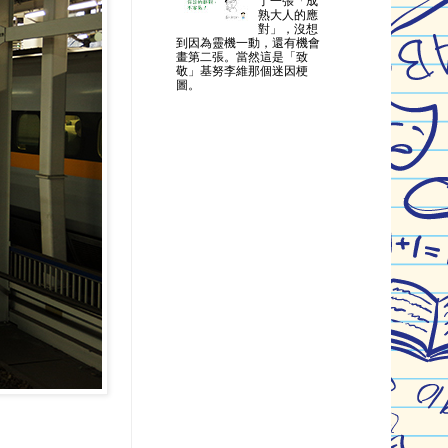
了一張「成
熟大人的應
對」，沒想
到因為靈機一動，還有機會
畫第二張。當然這是「致
敬」基努李維那個迷因梗
圖。