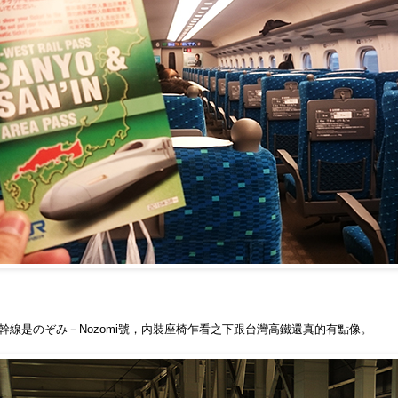
幹線是のぞみ－Nozomi號，內裝座椅乍看之下跟台灣高鐵還真的有點像。