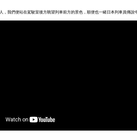
人，我們便站在駕駛室後方眺望列車前方的景色，順便也一睹日本列車員傳說