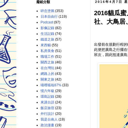
廢紙分類
2016年4月7日 
碎念塗鴉
(353)
2016貓瓜
日本自由行
(119)
社、大鳥居
Podcast
(97)
影像記錄
(82)
生活記錄
(74)
鐵道之旅
(57)
出發前在規劃行程的
來西貓
(55)
此便把廣島之行擺在
私房美食
(51)
班次，因此抵達廣島
職場工作
(51)
關西之旅
(46)
在台灣玩
(44)
網路上的
(43)
關東之旅
(42)
喵哩呱啦87%
(33)
憶六年級
(29)
環島記錄
(28)
來講台語
(24)
飯店旅宿
(23)
外行設計
(20)
我是台南人
(19)
政治漫畫
(19)