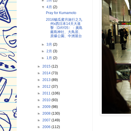
►
5月
(1)
▼
4月
(2)
Pray for Kumamoto
2016貓瓜蜜月旅行之九
州x西日本14天大進
擊〈DAY05〉：廣島
嚴島神社、大鳥居、
原爆公園、中洲屋台
►
3月
(2)
►
2月
(3)
►
1月
(2)
►
2015
(12)
►
2014
(73)
►
2013
(89)
►
2012
(37)
►
2011
(106)
►
2010
(93)
►
2009
(98)
►
2008
(130)
►
2007
(149)
►
2006
(112)