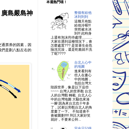
本週熱門喵！
〉：廣島嚴島神
整個有給他
冰到到到
這幾天有點
給他冷喔!!!
突然被水冰
到!!! 此時身
上還有泡沫尚待處理............
大家在遇到這種情況下，會
交通票券的因素，因
怎麼處置??? 是冒著生命危
險洗完澡，還是乾脆就不洗
我們是劃八點左右的
了呢????
台北人心中
的地圖
進來看到有
些人在畫心
中的地圖，
包括台灣大
陸跟世界，像是以下這些
~~~~ 台灣人的世界觀 台北
人的台灣觀 轉載_台北人心
中的台灣地圖 大貓也來湊
一腳 因為來台北也十年多
了，試著以旁觀台北人的角
度畫了一下。 不知道會不
會被圍剿!!!!! 拜託大家好笑
就好，不要來公幹...
完全只記得