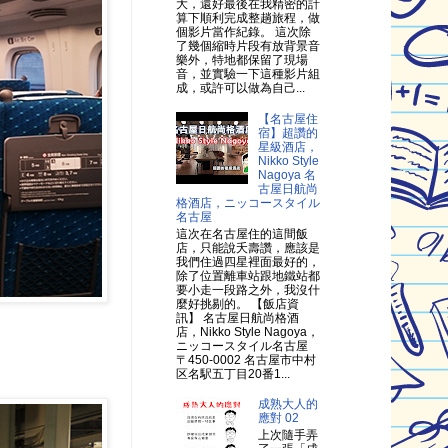
大，還好最後在我精密的計
算下順利完成整趟旅程，做
個影片當作紀錄。 這次除
了幾個縮時片段有放背景音
樂外，特地都保留了現場
音，並實驗一下這種影片組
成，或許可以做為自己...
【名古屋住
宿】超讚的
星級酒店，
Nikko Style
Nagoya 名
古屋日航尚
格酒店，ニッコースタイル
名古屋
這次在名古屋住的這間飯
店，只能說夭壽讚，應該是
我們住過四星裡面最好的，
除了位置離車站跟地鐵站都
要小走一段路之外，我沒什
麼好挑剔的。 【飯店資
訊】 名古屋日航尚格酒
店，Nikko Style Nagoya，
ニッコースタイル名古屋
〒450-0002 名古屋市中村
区名駅五丁目20番1...
成熟大人的
應對 02
上次隨手弄