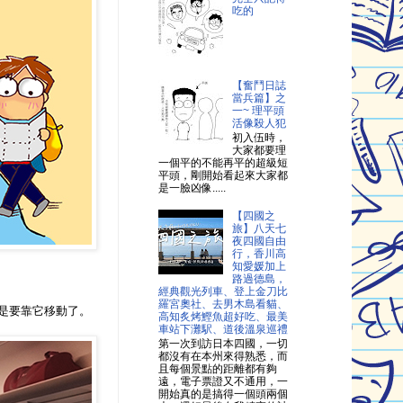
吃的
【奮鬥日誌
當兵篇】之
一~ 理平頭
活像殺人犯
初入伍時，
大家都要理
一個平的不能再平的超級短
平頭，剛開始看起來大家都
是一臉凶像.....
【四國之
旅】八天七
夜四國自由
行，香川高
知愛媛加上
路過德島，
經典觀光列車、登上金刀比
羅宮奧社、去男木島看貓、
是要靠它移動了。
高知炙烤鰹魚超好吃、最美
車站下灘駅、道後溫泉巡禮
第一次到訪日本四國，一切
都沒有在本州來得熟悉，而
且每個景點的距離都有夠
遠，電子票證又不通用，一
開始真的是搞得一個頭兩個