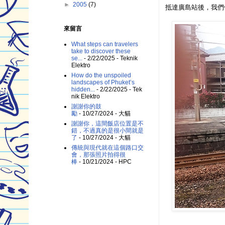
►
2005
(7)
抵達廣島站後，我們
來留言
What steps can travelers
take to discover these
se...
- 2/22/2025
- Teknik
Elektro
How do the unspoiled
landscapes of Phuket’s
hidden...
- 2/22/2025
- Tek
nik Elektro
謝謝你的鼓
勵
- 10/27/2024
- 大貓
謝謝你，這間飯店位置是不
錯，不過真的是很小間就是
了
- 10/27/2024
- 大貓
傳統與現代就在這個路口交
會，那張照片拍得很
棒
- 10/21/2024
- HPC