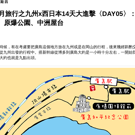
星期四
蜜月旅行之九州x西日本14天大進擊〈DAY05
、原爆公園、中洲屋台
時候，有在考慮要把廣島這個地方放在九州或是在岡山的行程，後來幾經斟酌
從九州出發的行程中。搭新幹線從博多到廣島大約是一小時十分左右，一開始
大約也就是九點出頭。