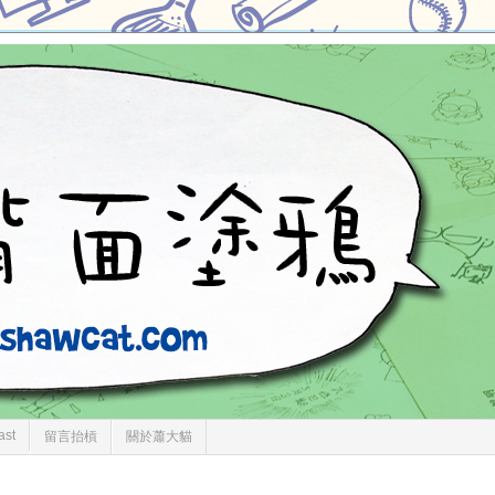
ast
留言抬槓
關於蕭大貓